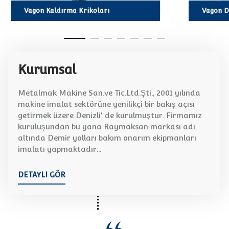
Vagon Kaldırma Krikoları
Vagon D
Kurumsal
KURUMSAL
Raymaksan
Metalmak Makine San.ve Tic.Ltd.Şti., 2001 yılında
Demiryolları Bakım
makine imalat sektörüne yenilikçi bir bakış açısı
getirmek üzere Denizli' de kurulmuştur. Firmamız
Onarım
kuruluşundan bu yana Raymaksan markası adı
altında Demir yolları bakım onarım ekipmanları
Makinaları
imalatı yapmaktadır...
DETAYLI GÖR