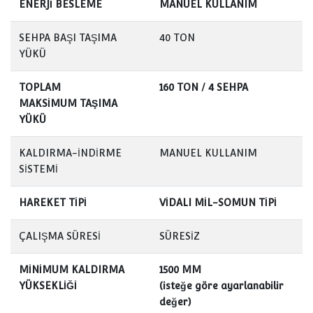
ENERJİ BESLEME
MANUEL KULLANIM
SEHPA BAŞI TAŞIMA
40 TON
YÜKÜ
TOPLAM
160 TON / 4 SEHPA
MAKSİMUM TAŞIMA
YÜKÜ
KALDIRMA-İNDİRME
MANUEL KULLANIM
SİSTEMİ
HAREKET TİPİ
VİDALI MİL-SOMUN TİPİ
ÇALIŞMA SÜRESİ
SÜRESİZ
MİNİMUM KALDIRMA
1500 MM
YÜKSEKLİĞİ
(isteğe göre ayarlanabilir
değer)